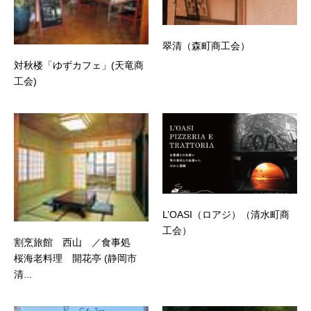
翠清（森町商工会）
対秋楼「ゆずカフェ」(天竜商
工会)
L’OASI（ロアジ）（清水町商
工会）
割烹旅館 西山 ／食事処
桜海老料理 開花亭 (静岡市
清...