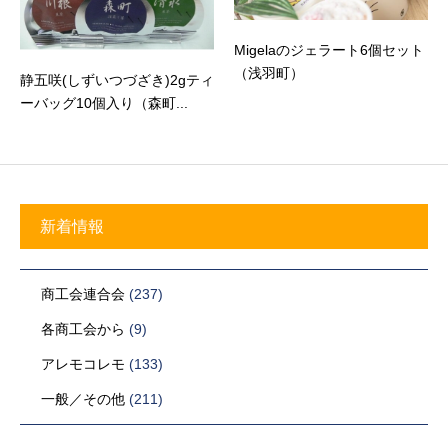
Migelaのジェラート6個セット
（浅羽町）
静五咲(しずいつづざき)2gティ
ーバッグ10個入り（森町...
新着情報
商工会連合会
(237)
各商工会から
(9)
アレモコレモ
(133)
一般／その他
(211)