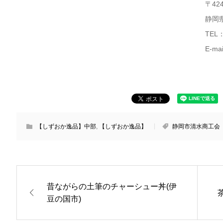
〒424
静岡
TEL：
E-ma
【しずおか逸品】中部
,
【しずおか逸品】
静岡市清水商工会
昔ながらの土筆のチャーシュー丼(伊
豆の国市)