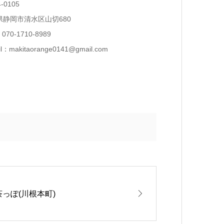
-0105
県静岡市清水区山切680
070-1710-8989
il：makitaorange0141@gmail.com
茶っぽ(川根本町)