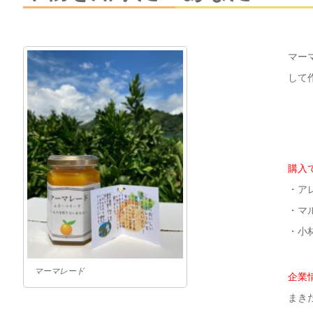
マー
して
購入
・ア
・マ
・小
マーマレード
企業
まき