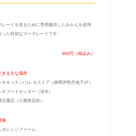
マレードを造るために専用栽培したみかんを使用
作った特別なマーマレードです。
650円（税込み）
できる主な場所
レモキッチン/コレモストア（静岡伊勢丹地下1F）
ルキフードセンター（清水）
林豆腐店（小鹿商店街）
情報
たオレンジファーム