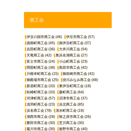
商工会
伊豆の国市商工会
(46)
伊豆市商工会
(57)
函南町商工会
(45)
南伊豆町商工会
(37)
吉田町商工会
(36)
大井川商工会
(54)
天竜商工会
(42)
奥浜名湖商工会
(27)
富士市商工会
(24)
小山町商工会
(23)
岡部町商工会
(38)
島田市商工会
(42)
川根本町商工会
(15)
御前崎市商工会
(42)
御殿場市商工会
(25)
掛川みなみ商工会
(48)
新居町商工会
(33)
東伊豆町商工会
(18)
松崎町商工会
(33)
森町商工会
(64)
河津町商工会
(57)
沼津市商工会
(37)
浅羽町商工会
(23)
浜北商工会
(85)
浜名商工会
(78)
清水町商工会
(19)
湖西市商工会
(28)
牧之原市商工会
(26)
磐田市商工会
(30)
芝川商工会
(30)
菊川市商工会
(30)
裾野市商工会
(40)