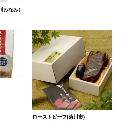
川みなみ）
ローストビーフ(菊川市)