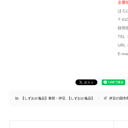
企業
ほろ
〒410
静岡
TEL：
URL
E-ma
【しずおか逸品】東部・伊豆
,
【しずおか逸品】
伊豆の国市