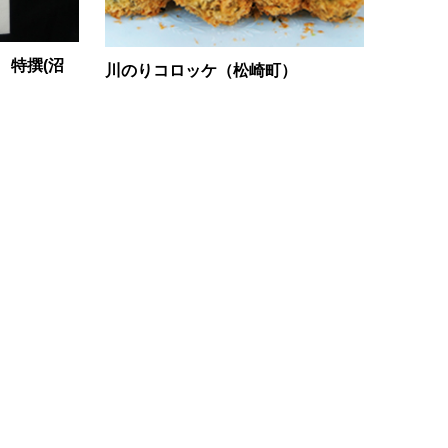
 特撰(沼
川のりコロッケ（松崎町）