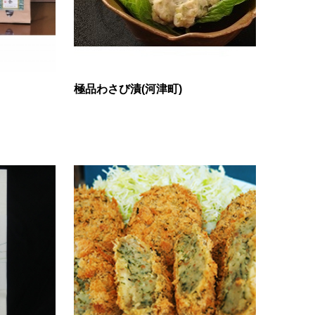
極品わさび漬(河津町)