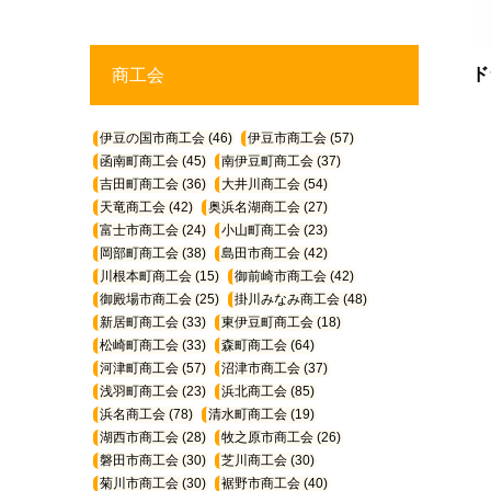
ド
商工会
伊豆の国市商工会
(46)
伊豆市商工会
(57)
函南町商工会
(45)
南伊豆町商工会
(37)
吉田町商工会
(36)
大井川商工会
(54)
天竜商工会
(42)
奥浜名湖商工会
(27)
富士市商工会
(24)
小山町商工会
(23)
岡部町商工会
(38)
島田市商工会
(42)
川根本町商工会
(15)
御前崎市商工会
(42)
御殿場市商工会
(25)
掛川みなみ商工会
(48)
新居町商工会
(33)
東伊豆町商工会
(18)
松崎町商工会
(33)
森町商工会
(64)
河津町商工会
(57)
沼津市商工会
(37)
浅羽町商工会
(23)
浜北商工会
(85)
浜名商工会
(78)
清水町商工会
(19)
湖西市商工会
(28)
牧之原市商工会
(26)
磐田市商工会
(30)
芝川商工会
(30)
菊川市商工会
(30)
裾野市商工会
(40)