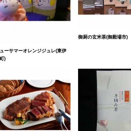
御厨の玄米茶(御殿場市)
ューサマーオレンジジュレ(東伊
町)