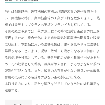
当社は創業以来、製茶機械の蒸機及び関連装置の製作販売を行
い、同機械の特許、実用新案等の工業所有権を数多く保有し、蒸
機では業界トップクラスの実績とブランド力を有している。
今回の経営革新では、茶の蒸工程等の時間短縮と茶品質の向上を
実現するため、複合伝熱による過熱蒸気対応蒸機の開発及び販売
に取組む。本製品に用いる過熱蒸気は、飽和蒸気をさらに過熱し
昇温させることにより、凝縮・放射・対流からなる複合伝熱によ
る熱処理を可能としている。熱処理能力が高く殺菌作用があるた
め、その効果として番臭・茎臭が除去され、まろやかな味の茶の
製造が可能となる。また、酸素の含有量が少ない蒸気のため酸化
作用の低減による色落ちの少ない茶の製造が出来る。
本取り組みにより、新たな販路を開拓していき当社の経営革新を
達成する。