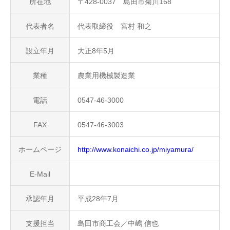
所在地
〒428-0037 島田市菊川168
代表者名
代表取締役 宮村 和之
設立年月
大正8年5月
業種
農業用機械製造業
電話
0547-46-3000
FAX
0547-46-3003
ホームページ
http://www.konaichi.co.jp/miyamura/
E-Mail
承認年月
平成28年7月
支援担当
島田市商工会／中嶋 信也